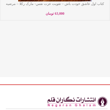
کتاب اول عاشق خودت باش – تقویت عزت نفس- مارک رکلا – مرضیه
کیانی – آزرمیدخت
63,000
تومان