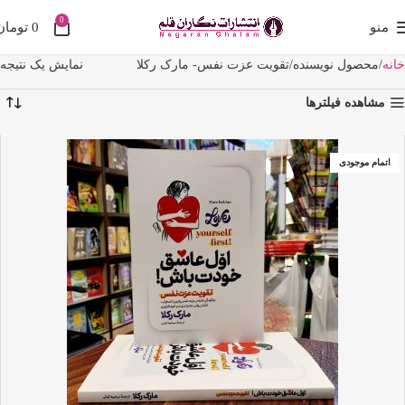
0
منو
0
تومان
خانه
محصول نویسنده
تقویت عزت نفس- مارک رکلا
نمایش یک نتیجه
مشاهده فیلترها
اتمام موجودی