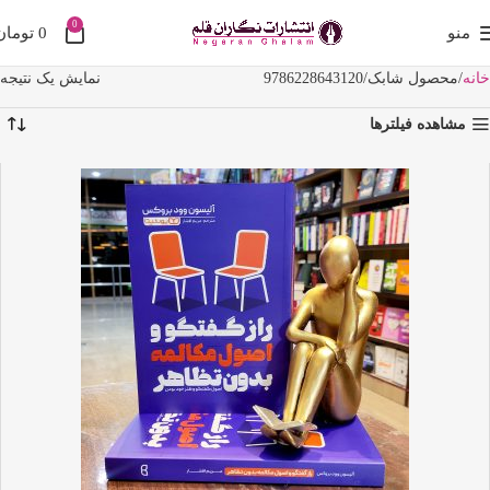
0
منو
0
تومان
خانه
محصول شابک
9786228643120
نمایش یک نتیجه
مشاهده فیلترها