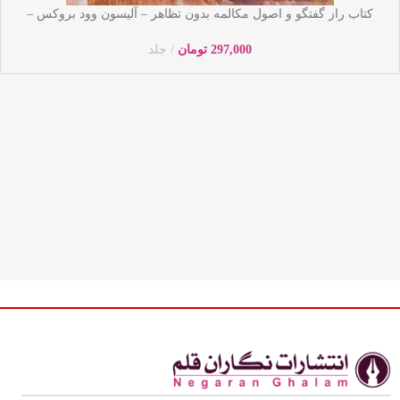
کتاب راز گفتگو و اصول مکالمه بدون تظاهر – آلیسون وود بروکس –
مریم افشار – نشر یوشیتا
297,000
تومان
جلد