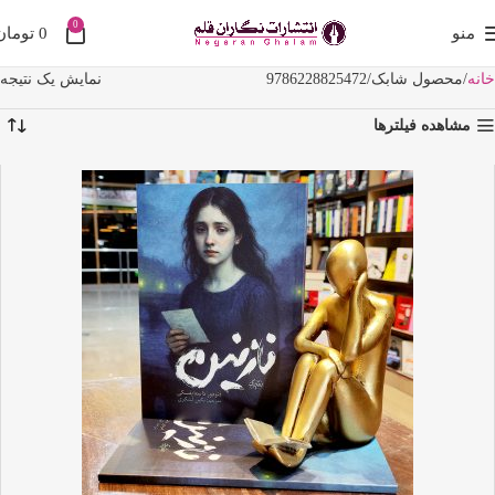
0
منو
0
تومان
خانه
محصول شابک
9786228825472
نمایش یک نتیجه
مشاهده فیلترها