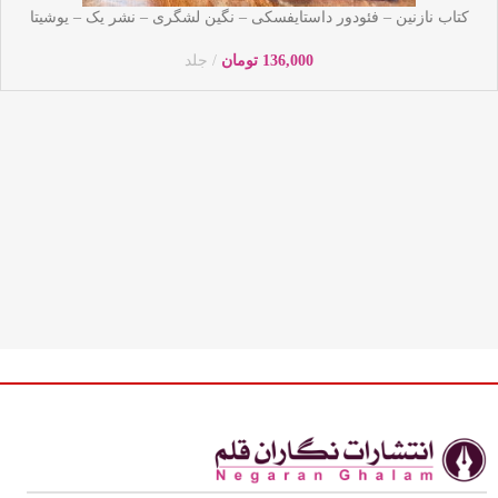
کتاب نازنین – فئودور داستایفسکی – نگین لشگری – نشر یک – یوشیتا
136,000
تومان
جلد