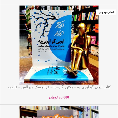
اتمام موجودی
کتاب ایچی گو ایچی یه – هکتور گارسیا – فرانچسک میرالس – فاطمه
مطیع – نشر آراستگان
70,000
تومان