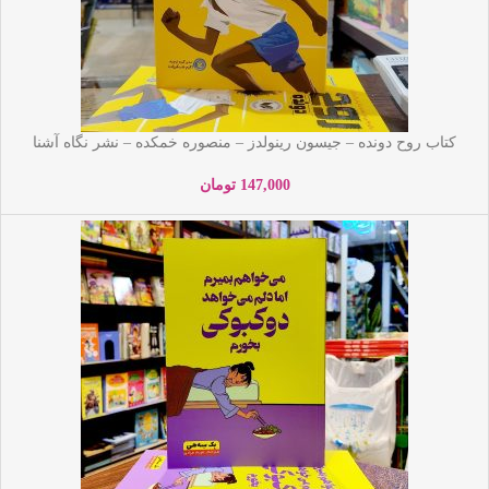
کتاب روح دونده – جیسون رینولدز – منصوره خمکده – نشر نگاه آشنا
147,000
تومان