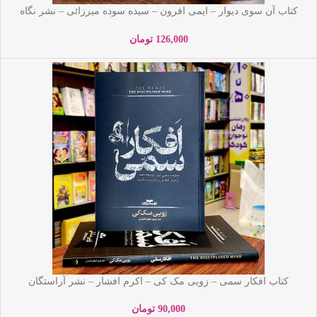
کتاب آن سوی دیوار – ایمی افرون – سیده سوده میرزائی – نشر نگاه
آشنا
126,000
تومان
کتاب افکار سمی – زویی مک کی – اکرم افشار – نشر آراستگان
90,000
تومان