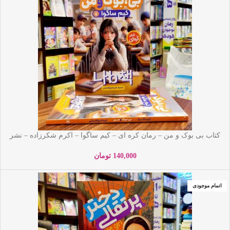
کتاب بی بوک و من – رمان کره ای – کیم ساگوا – اکرم شکرزاده – نشر
نگاه آشنا
140,000
تومان
اتمام موجودی