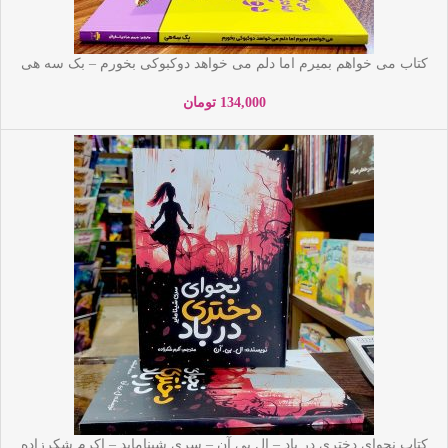
کتاب می خواهم بمیرم اما دلم می خواهد دوکبوکی بخورم – بک سه هی
– مریم مرادی -آراستگان
134,000
تومان
کتاب نجوای دختری در باد – ال بی آن – سری شیناماید – اکرم شکرزاده