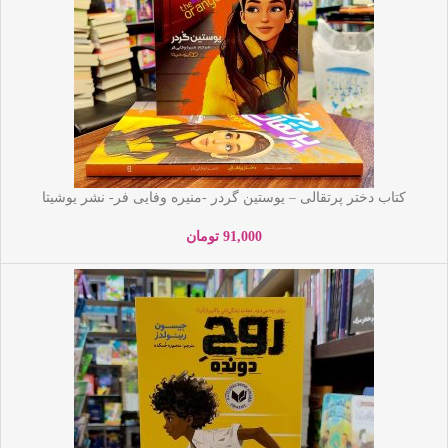
کتاب دختر پرتقالی – یوستین گردر -منیره وفایی فر- نشر یوشیتا
91,000
تومان