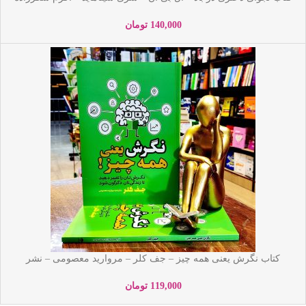
– نشر نگاه آشنا
140,000
تومان
کتاب نگرش یعنی همه چیز – جف کلر – مروارید معصومی – نشر
آراستگان
119,000
تومان