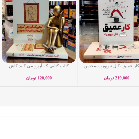
کار عمیق -کال نیوپورت-محسن
کتاب کتابی که آرزو می کنید کاش
شعبانی-نشر یوشیتا
والدینتان خوانده بودند – فلیپاپری –
فاطمه مطیع – یارنیک
219,000
تومان
120,000
تومان