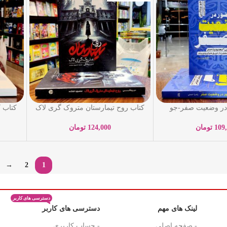
در وضعیت صفر-جو
کتاب روح تیمارستان متروک گری لاک
کتاب 
ا حسنی-نشر یوشیتا
– دن پبلاکی – منصوره خمکده – نشر
کودک یار
109
تومان
124,000
تومان
→
2
1
دسترسی های کاربر
لینک های مهم
دسترسی های کاربر
- صفحه اصلی
- حساب کاربری