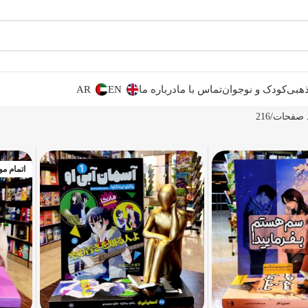
هبی
کودک و نوجوان
تماس با ما
درباره ما
EN
AR
 صفحات
216
اتمام م