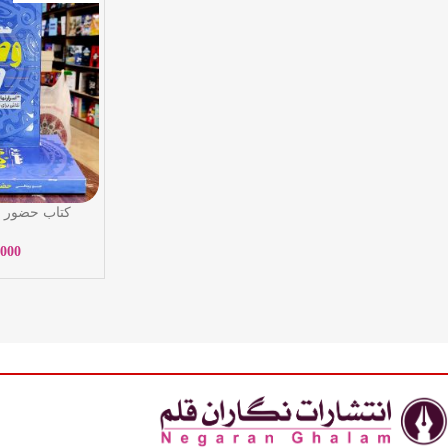
کتاب حضور 
ویتالی- زهر
,000