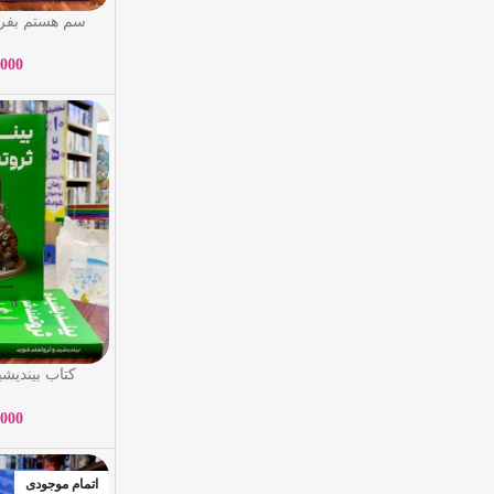
سم هستم بفرما
فاطمه ضیاء تو
,000
کتاب بیندیشی
ناپلئون هیل –
آ
,000
اتمام موجودی