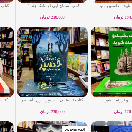
یید – داستین تائو –
کتاب آسمان آبی او مانگا جلد 1 –
کتاب 
حیدی – نشر آراستگان
یائکو نیناگاوا – فائزه محمدلو – نشر
شدند
نگاه آشنا
194
تومان
218,000
تومان
د و ثروتمند شوید –
کتاب تابستانی با جسپر -لورل اسنایدر
کتاب 
 زهرا بختیاری – نشر
– زینب مهدوی پور- نشر نگاه آشنا
شوا
راستگان
170
تومان
230,000
تومان
اتمام موجودی