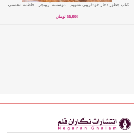
کتاب چطور دچار خودفریبی نشویم – موسسه آربینجر – فاطمه محسنی –
نشر یوشیتا
66,000
تومان