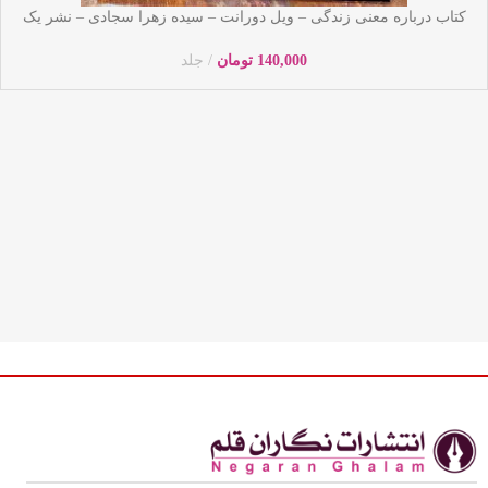
کتاب درباره معنی زندگی – ویل دورانت – سیده زهرا سجادی – نشر یک
– یوشیتا
140,000
تومان
جلد