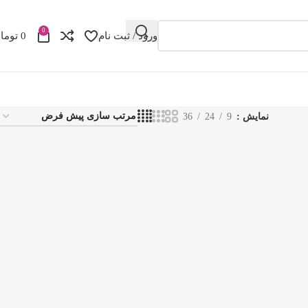
0
ورود / ثبت نام
0
توما
نمایش
9
24
36