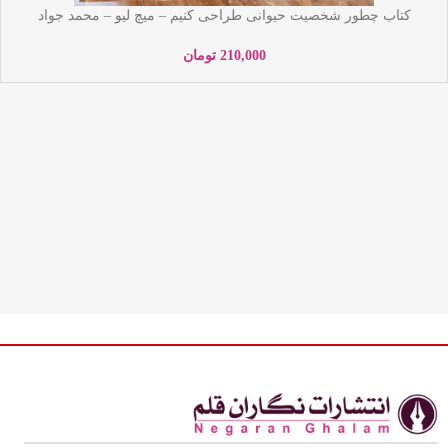
کتاب چطور شخصیت حیوانی طراحی کنیم – میچ لیو – محمد جواد
گلشنی – نشر کودک یار – یوشیتا
210,000
تومان