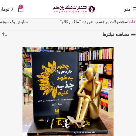
0
منو
0
تومان
خانه
محصولات برچسب خورده “ماک رکلاو”
نمایش یک نتیجه
مشاهده فیلترها