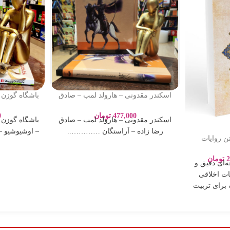
اسکندر مقدونی – هارولد لمب – صادق
رضا زاده – آراستگان
– اوشیوشیو –
477,000
تومان
0
اسکندر مقدونی – هارولد لمب – صادق
رضا زاده – آراستگان …………..
– اوشیوشیو –
تن روایات
اری
2
تومان
ه‌ای دقیق و
ات اخلاقی
برای تربیت
بر