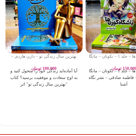
باشگاه گوزن ها – جلد 1 – نکوتان – مانگا
بهترین سال زندگی تو – دارن هاردی –
 فاطمه صادقی – نشر نگاه
مهر نوش ثابت سروستانی – نشر
آشنا
آراستگان
150,00
تومان
100,000
تومان
باشگاه گوزن ها – جلد 1 – نکوتان – مانگا
آیا آماده‌اید زندگی خود را متحول کنید و
 فاطمه صادقی – نشر نگاه
به اوج سعادت و موفقیت برسید؟ کتاب
آشنا
“بهترین سال زندگی تو” اثر