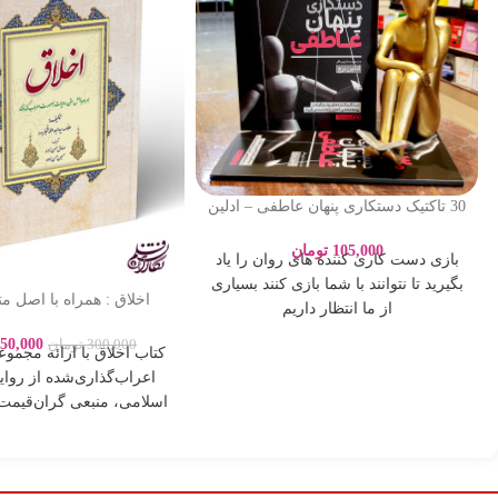
30 تاکتیک دستکاری پنهان عاطفی – ادلین
برچ – سارا پورباقر – نشر یوشیتا
105,000
تومان
بازی دست کاری کننده های روان را یاد
بگیرید تا نتوانند با شما بازی کنند بسیاری
اخلاق : همراه با اصل م
از ما انتظار داریم
بصورت اعراب گذ
50,000
300,000
تومان
کتاب اخلاق با ارائه مجموع
اعراب‌گذاری‌شده از روای
اسلامی، منبعی گران‌قیمت 
فردی و اجتماعی 