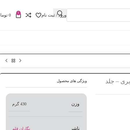
0
ورود / ثبت نام
0
توما
ری – جلد
ویژگی های محصول
وزن
430 گرم
ناشر
نگاران قلم