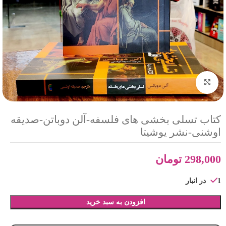
بزرگنمایی تصویر
کتاب تسلی بخشی های فلسفه-آلن دوباتن-صدیقه
اوشنی-نشر یوشیتا
298,000
تومان
1 در انبار
افزودن به سبد خرید