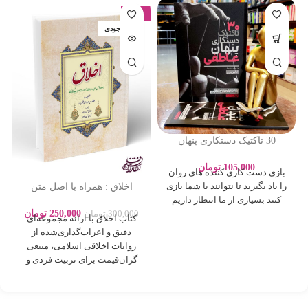
-17%
اتمام موجودی
30 تاکتیک دستکاری پنهان
عاطفی – ادلین برچ – سارا
پورباقر – نشر یوشیتا
105,000
تومان
بازی دست کاری کننده های روان
اخلاق : همراه با اصل متن
را یاد بگیرید تا نتوانند با شما بازی
روایات بصورت اعراب گذاری
کنند بسیاری از ما انتظار داریم
250,000
تومان
300,000
تومان
کتاب اخلاق با ارائه مجموعه‌ای
دقیق و اعراب‌گذاری‌شده از
روایات اخلاقی اسلامی، منبعی
گران‌قیمت برای تربیت فردی و
اجتماعی بر