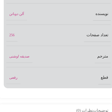
نویسنده
آلن دوباتن
تعداد صفحات
256
مترجم
صدیقه اوشنی
قطع
رقعی
توضیحات
نظرات (0)