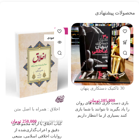
محصولات پیشنهادی
-17%
اتمام موجودی
30 تاکتیک دستکاری پنهان
عاطفی – ادلین برچ – سارا
پورباقر – نشر یوشیتا
105,000
تومان
بازی دست کاری کننده های روان
اخلاق : همراه با اصل متن
را یاد بگیرید تا نتوانند با شما بازی
روایات بصورت اعراب گذاری
کنند بسیاری از ما انتظار داریم
250,000
تومان
300,000
تومان
کتاب اخلاق با ارائه مجموعه‌ای
دقیق و اعراب‌گذاری‌شده از
روایات اخلاقی اسلامی، منبعی