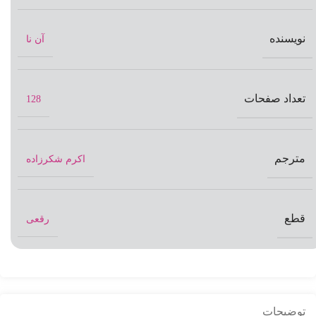
نویسنده
آن نا
تعداد صفحات
128
مترجم
اکرم شکرزاده
قطع
رقعی
توضیحات