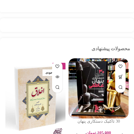
محصولات پیشنهادی
-17%
اتمام موجودی
30 تاکتیک دستکاری پنهان
عاطفی – ادلین برچ – سارا
پورباقر – نشر یوشیتا
105,000
تومان