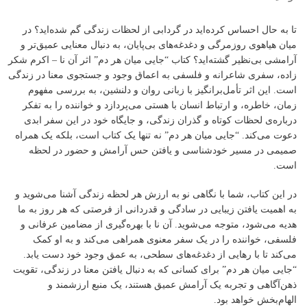
تا به حال احساس کرده‌اید در گردابی از لحظات زندگی گم شده‌اید؟ در
میان هیاهوی روزمرگی و دغدغه‌های بی‌پایان، به دنبال معنایی عمیق‌تر و
آرامشی بی‌نظیر گشته‌اید؟ کتاب “جایی میان هر دم” اثر آن نا – اکرم شکر
زاده، سفری شاعرانه و فلسفی به اعماق وجود و جستجوی معنا در زندگی
است. این اثر تأمل‌برانگیز با زبانی روان و دلنشین، به بررسی مفهوم
زمان، خاطره، و ارتباط انسان با هستی می‌پردازد و خواننده را به تفکر
درباره‌ی لحظات کوتاه و گذران زندگی، و جایگاه خود در این سفر ابدی
دعوت می‌کند. “جایی میان هر دم” نه تنها یک کتاب است، بلکه یک همراه
صمیمی در مسیر خودشناسی و یافتن حس آرامش و حضور در لحظه
است.
در این کتاب، شما با نگاهی نو به ارزش هر لحظه زندگی آشنا می‌شوید و
به اهمیت یافتن زیبایی در سادگی و قدردانی از فرصتی که هر روز به ما
هدیه می‌شود، متوجه می‌شوید. آن نا با بهره‌گیری از مضامین عرفانی و
فلسفی، خواننده را در یک سفر معنوی همراهی می‌کند و به او کمک
می‌کند تا با رهایی از دغدغه‌های سطحی، به عمق وجود خود دست یابد.
“جایی میان هر دم” برای کسانی که به دنبال یافتن معنا در زندگی، تقویت
ذهن‌آگاهی و تجربه یک آرامش عمیق هستند، یک منبع ارزشمند و
الهام‌بخش خواهد بود.