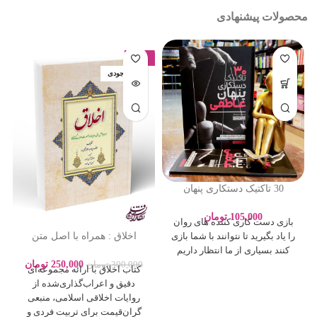
محصولات پیشنهادی
-17%
اتمام موجودی
30 تاکتیک دستکاری پنهان
عاطفی – ادلین برچ – سارا
پورباقر – نشر یوشیتا
105,000
تومان
بازی دست کاری کننده های روان
اخلاق : همراه با اصل متن
را یاد بگیرید تا نتوانند با شما بازی
روایات بصورت اعراب گذاری
کنند بسیاری از ما انتظار داریم
250,000
تومان
300,000
تومان
کتاب اخلاق با ارائه مجموعه‌ای
دقیق و اعراب‌گذاری‌شده از
روایات اخلاقی اسلامی، منبعی
گران‌قیمت برای تربیت فردی و