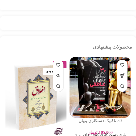
محصولات پیشنهادی
-17%
اتمام موجودی
30 تاکتیک دستکاری پنهان
عاطفی – ادلین برچ – سارا
پورباقر – نشر یوشیتا
105,000
تومان
بازی دست کاری کننده های روان