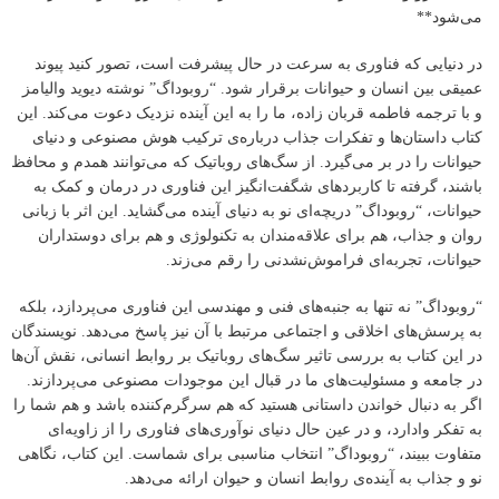
می‌شود**
در دنیایی که فناوری به سرعت در حال پیشرفت است، تصور کنید پیوند
عمیقی بین انسان و حیوانات برقرار شود. “روبوداگ” نوشته دیوید والیامز
و با ترجمه فاطمه قربان زاده، ما را به این آینده نزدیک دعوت می‌کند. این
کتاب داستان‌ها و تفکرات جذاب درباره‌ی ترکیب هوش مصنوعی و دنیای
حیوانات را در بر می‌گیرد. از سگ‌های روباتیک که می‌توانند همدم و محافظ
باشند، گرفته تا کاربردهای شگفت‌انگیز این فناوری در درمان و کمک به
حیوانات، “روبوداگ” دریچه‌ای نو به دنیای آینده می‌گشاید. این اثر با زبانی
روان و جذاب، هم برای علاقه‌مندان به تکنولوژی و هم برای دوستداران
حیوانات، تجربه‌ای فراموش‌نشدنی را رقم می‌زند.
“روبوداگ” نه تنها به جنبه‌های فنی و مهندسی این فناوری می‌پردازد، بلکه
به پرسش‌های اخلاقی و اجتماعی مرتبط با آن نیز پاسخ می‌دهد. نویسندگان
در این کتاب به بررسی تاثیر سگ‌های روباتیک بر روابط انسانی، نقش آن‌ها
در جامعه و مسئولیت‌های ما در قبال این موجودات مصنوعی می‌پردازند.
اگر به دنبال خواندن داستانی هستید که هم سرگرم‌کننده باشد و هم شما را
به تفکر وادارد، و در عین حال دنیای نوآوری‌های فناوری را از زاویه‌ای
متفاوت ببیند، “روبوداگ” انتخاب مناسبی برای شماست. این کتاب، نگاهی
نو و جذاب به آینده‌ی روابط انسان و حیوان ارائه می‌دهد.