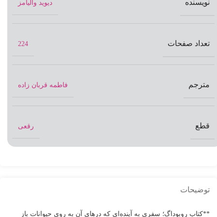
نویسنده
دیوید والیامز
تعداد صفحات
224
مترجم
فاطمه قربان زاده
قطع
رقعی
توضیحات
**کتاب روبوداگ؛ سفری به آینده‌ای که درهای آن به روی حیوانات باز