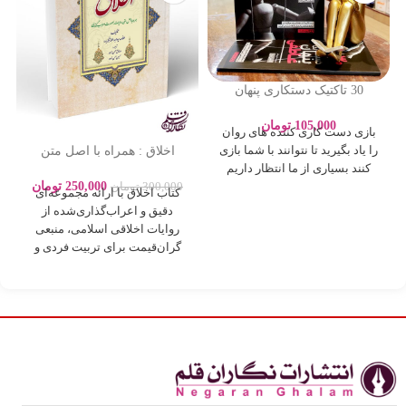
30 تاکتیک دستکاری پنهان
عاطفی – ادلین برچ – سارا
پورباقر – نشر یوشیتا
105,000
تومان
بازی دست کاری کننده های روان
اخلاق : همراه با اصل متن
را یاد بگیرید تا نتوانند با شما بازی
روایات بصورت اعراب گذاری
کنند بسیاری از ما انتظار داریم
250,000
تومان
300,000
تومان
کتاب اخلاق با ارائه مجموعه‌ای
دقیق و اعراب‌گذاری‌شده از
روایات اخلاقی اسلامی، منبعی
گران‌قیمت برای تربیت فردی و
اجتماعی بر