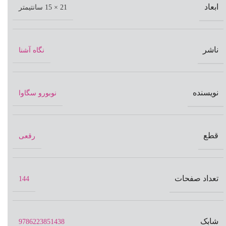
ابعاد
21 × 15 سانتیمتر
ناشر
نگاه آشنا
نویسنده
نوبورو سگاوا
قطع
رقعی
تعداد صفحات
144
شابک
9786223851438