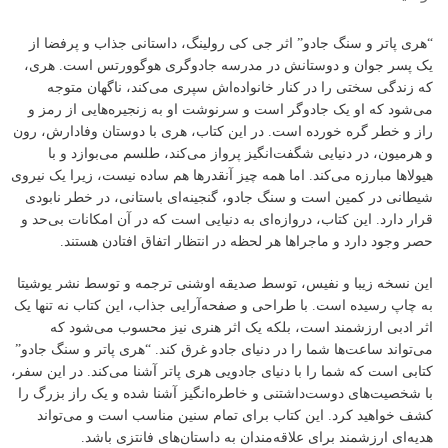
“هری پاتر و سنگ جادو” اثر جی کی رولینگ، داستانی جذاب و پرفضا از
یک پسر جوان و دوستانش در مدرسه جادوگری هوگوورتس است. هری،
که زندگی سختی را در کنار خانواده‌اش سپری می‌کند، ناگهان متوجه
می‌شود که او یک جادوگر است و سرنوشت او به زنجیره‌هایی از رمز و
راز و خطر گره خورده است. در این کتاب، هری با دوستان وفادارش، رون
و هرمیون، در دنیایی شگفت‌انگیز پرواز می‌کند، طلسم می‌بوازد و با
هیولاها مبارزه می‌کند. اما همه چیز آنقدرها هم ساده نیست، زیرا یک نیروی
شیطانی در کمین است و سنگ جادو، گنجینه‌ای باستانی، در خطر نابودی
قرار دارد. این کتاب، دروازه‌ای به دنیایی است که در آن امکانات بی‌حد و
حصر وجود دارد و ماجراها هر لحظه در انتظار اتفاق افتادن هستند.
این نسخه زیبا و نفیس، توسط صدیقه اوشنی ترجمه و توسط نشر یوشیتا
به چاپ رسیده است. با طراحی و صفحه‌آرایی جذاب، این کتاب نه تنها یک
اثر ادبی ارزشمند است، بلکه یک اثر هنری نیز محسوب می‌شود که
می‌تواند ساعت‌ها شما را در دنیای جادو غرق کند. “هری پاتر و سنگ جادو”
کتابی است که شما را با دنیای جادویی هری پاتر آشنا می‌کند. در این سفر،
با شخصیت‌های دوست‌داشتنی و خاطره‌انگیز آشنا شده و یک راز بزرگ را
کشف خواهید کرد. این کتاب برای تمام سنین مناسب است و می‌تواند
هدیه‌ای ارزشمند برای علاقه‌مندان به داستان‌های فانتزی باشد.