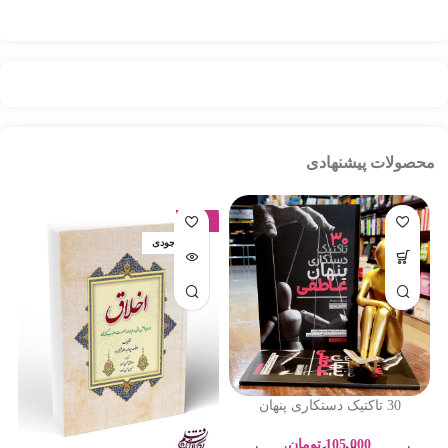
محصولات پیشنهادی
-17%
اتمام موجودی
30 تاکتیک دستکاری پنهان
عاطفی – ادلین برچ – سارا
پورباقر – نشر یوشیتا
105,000
تومان