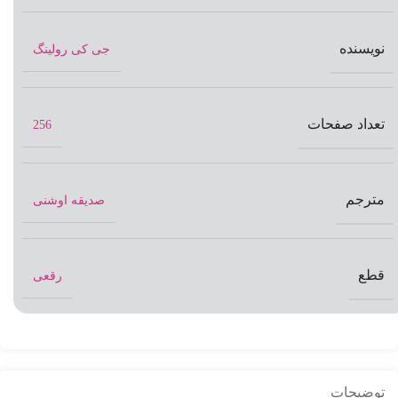
نویسنده
جی کی رولینگ
تعداد صفحات
256
مترجم
صدیقه اوشنی
قطع
رقعی
توضیحات