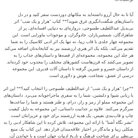
آیا تا به حال آرزو داشته‌اید به مکانهای دوردست سفر کنید و در دل
داستان‌های شگفت‌انگیزی غرق شوید؟** کتاب “هزار و یک شب” اثر
بی‌بدیل عبداللطیف طسوجی، دروازه‌ای به دنیایی افسانه‌ای، پر از
شاهزادگان، شمشیربازان، جادوگران، و موجودات ماورایی است. این
مجموعه چهار جلدی با قاب زیبا، نه تنها یک اثر ادبی کلاسیک را به شما
تقدیم می‌کند، بلکه یک اثر هنری ارزشمند نیز به کتابخانه‌تان اضافه می‌کند.
هر جلد این مجموعه، مجموعه‌ای از قصه‌ها و داستان‌های جذاب را به
تصویر می‌کشد که قرن‌هاست کشورهای مختلف را مجذوب خود کرده‌اند.
از داستان خسرو و شیرین گرفته تا داستان آلات قدیری، این مجموعه
درسی از عشق، شجاعت، هوش و دلاوری است.
**چرا “هزار و یک شب” از عبداللطیف طسوجی را انتخاب کنید؟** این اثر
با زبانی شیوا و دلنشین، شما را به سفری ماجراجویانه می‌برد. داستان‌های
این مجموعه مملو از رمز و راز، درام، و طنز هستند و شما را ساعت‌ها
سرگرم می‌کنند. علاوه بر جذابیت داستانی، این مجموعه به دلیل کیفیت
چاپ و قاب‌بندی نفیس، یک هدیه ارزشمند برای خود و عزیزانتان است.
“نشر نگاه آشنا” با ارائه این مجموعه، تلاش کرده تا این شاهکار ادبی را به
شکلی زیبا و ماندگار در اختیار علاقه‌مندان قرار دهد. این کتاب یک منبع
بی‌نظیر برای شناخت فرهنگ و تاریخ ادبیات جهان است و با خواندن آن،