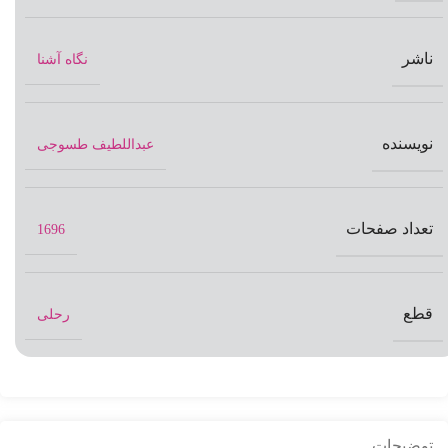
ناشر
نگاه آشنا
نویسنده
عبداللطیف طسوجی
تعداد صفحات
1696
قطع
رحلی
توضیحات