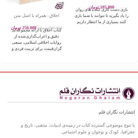
عاطفی – ادلین برچ – سارا
پورباقر – نشر یوشیتا
105,000
تومان
بازی دست کاری کننده های روان
اخلاق : همراه با اصل متن
را یاد بگیرید تا نتوانند با شما بازی
روایات بصورت اعراب گذاری
کنند بسیاری از ما انتظار داریم
250,000
تومان
300,000
تومان
کتاب اخلاق با ارائه مجموعه‌ای
دقیق و اعراب‌گذاری‌شده از
روایات اخلاقی اسلامی، منبعی
گران‌قیمت برای تربیت فردی و
اجتماعی بر
انتشارات نگاران قلم
با تنوع موضوعی گسترده کتاب در زمینه‌ی ادبیات، مذهبی، تاریخ و
جغرافیا، کودک و نوجوان و علوم اجتماعی