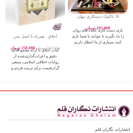
30 تاکتیک دستکاری پنهان
عاطفی – ادلین برچ – سارا
پورباقر – نشر یوشیتا
105,000
تومان
بازی دست کاری کننده های روان
اخلاق : همراه با اصل متن
را یاد بگیرید تا نتوانند با شما بازی
روایات بصورت اعراب گذاری
کنند بسیاری از ما انتظار داریم
250,000
تومان
300,000
تومان
کتاب اخلاق با ارائه مجموعه‌ای
دقیق و اعراب‌گذاری‌شده از
روایات اخلاقی اسلامی، منبعی
گران‌قیمت برای تربیت فردی و
اجتماعی بر
انتشارات نگاران قلم