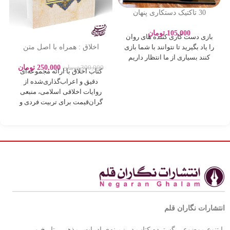
30 تاکتیک دستکاری پنهان
عاطفی – ادلین برچ – سارا
پورباقر – نشر یوشیتا
105,000
تومان
بازی دست کاری کننده های روان
اخلاق : همراه با اصل متن
را یاد بگیرید تا نتوانند با شما بازی
روایات بصورت اعراب گذاری
کنند بسیاری از ما انتظار داریم
250,000
تومان
300,000
تومان
کتاب اخلاق با ارائه مجموعه‌ای
دقیق و اعراب‌گذاری‌شده از
روایات اخلاقی اسلامی، منبعی
گران‌قیمت برای تربیت فردی و
اجتماعی بر
انتشارات نگاران قلم
با تنوع موضوعی گسترده کتاب در زمینه‌ی ادبیات، مذهبی، تاریخ و