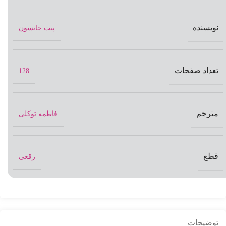
نویسنده
پیت جانسون
تعداد صفحات
128
مترجم
فاطمه توکلی
قطع
رقعی
توضیحات