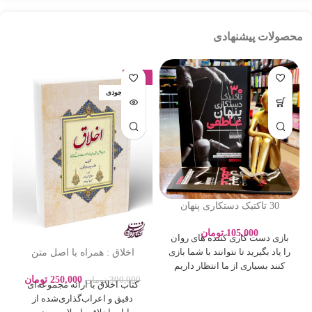
محصولات پیشنهادی
-17%
اتمام موجودی
30 تاکتیک دستکاری پنهان
عاطفی – ادلین برچ – سارا
پورباقر – نشر یوشیتا
105,000
تومان
بازی دست کاری کننده های روان
اخلاق : همراه با اصل متن
را یاد بگیرید تا نتوانند با شما بازی
روایات بصورت اعراب گذاری
کنند بسیاری از ما انتظار داریم
250,000
تومان
300,000
تومان
کتاب اخلاق با ارائه مجموعه‌ای
دقیق و اعراب‌گذاری‌شده از