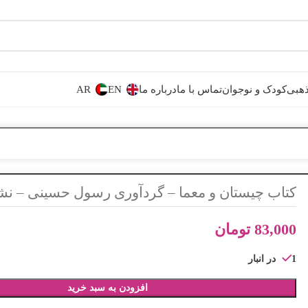
هبی
کودک و نوجوان
تماس با ما
درباره ما
EN
AR
کتاب چیستان و معما – گردآوری رسول حسینی – نش
83,000
تومان
1 در انبار
افزودن به سبد خرید