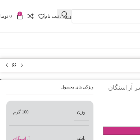
0
ورود / ثبت نام
0
توما
ر آراستگان
ویژگی های محصول
وزن
100 گرم
ناشر
آراستگان