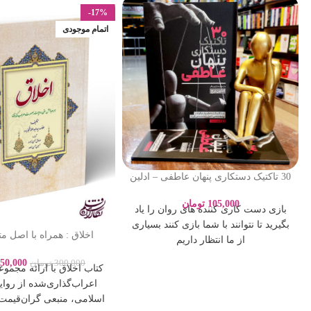
-17%
اتمام موجودی
30 تاکتیک دستکاری پنهان عاطفی – ادلین
برچ – سارا پورباقر – نشر یوشیتا
105,000
تومان
بازی دست کاری کننده های روان را یاد
بگیرید تا نتوانند با شما بازی کنند بسیاری
اخلاق : همراه با اصل م
از ما انتظار داریم
بصورت اعراب گذ
50,000
300,000
تومان
کتاب اخلاق با ارائه مجموع
اعراب‌گذاری‌شده از روای
اسلامی، منبعی گران‌قیمت 