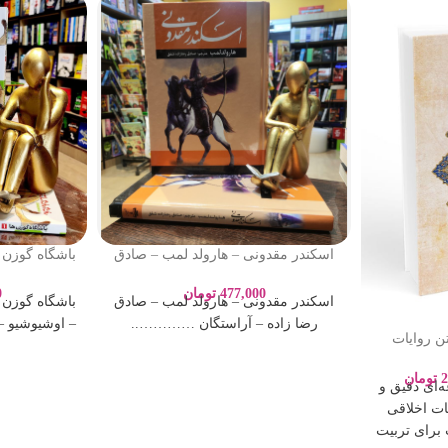
اسکندر مقدونی – هارولد لمب – صادق
رضا زاده – آراستگان
– اوشیوشیو –
477,000
تومان
0
اسکندر مقدونی – هارولد لمب – صادق
رضا زاده – آراستگان …………..
– اوشیوشیو –
تن روایات
اری
2
تومان
ه‌ای دقیق و
ات اخلاقی
برای تربیت