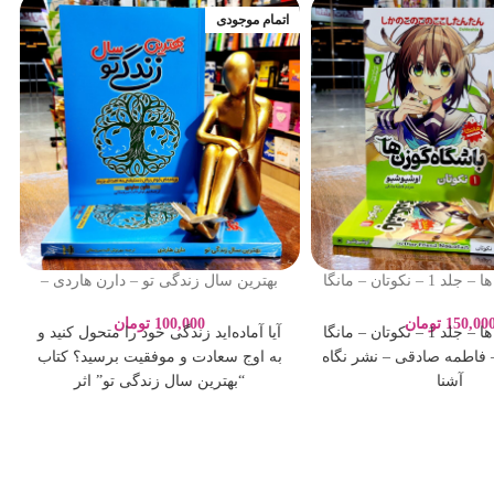
اتمام موجودی
باشگاه گوزن ها – جلد 1 – نکوتان – مانگا
بهترین سال زندگی تو – دارن هاردی –
 فاطمه صادقی – نشر نگاه
مهر نوش ثابت سروستانی – نشر
آشنا
آراستگان
150,00
تومان
100,000
تومان
باشگاه گوزن ها – جلد 1 – نکوتان – مانگا
آیا آماده‌اید زندگی خود را متحول کنید و
 فاطمه صادقی – نشر نگاه
به اوج سعادت و موفقیت برسید؟ کتاب
آشنا
“بهترین سال زندگی تو” اثر