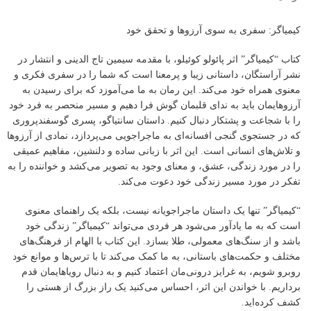
کیمیاگر: سفری به سوی آرزوها و تحقق خود
کتاب “کیمیاگر” اثر پائولو کوئیلو، با مقدمه سیمین تاج الدینی و انتشار در
نشر آراستگان، داستانی زیبا و پرمعنا است که شما را در سفری فکری و
معنوی همراه خود می‌کند. این رمان به ما می‌آموزد که برای رسیدن به
آرزوهایمان باید به ندای قلبمان گوش فرا دهیم و مسیر منحصر به فرد خود
را با شجاعت و پشتکار دنبال کنیم. داستان سانتیاگو، پسری گوسفندپروری
که در جستجوی گنجی افسانه‌ای به ماجراجویی می‌پردازد، نمادی از آرزوها
و تلاش‌های انسانی است. این اثر با زبانی ساده و دلنشین، مفاهیم عمیقی
را در مورد زندگی، عشق، و معنای وجود به تصویر می‌کشد و خواننده را به
تفکر در مورد مسیر زندگی خود دعوت می‌کند.
“کیمیاگر” تنها یک داستان ماجراجویانه نیست، بلکه یک راهنمای معنوی
است که به ما یادآور می‌شود هر فردی می‌تواند “کیمیاگر” زندگی خود
باشد و از سنگ‌های معمولی، طلا بسازد. این کتاب با الهام از فرهنگ‌های
مختلف و حکمت‌های باستانی، به ما کمک می‌کند تا با ترس‌ها و موانع خود
روبرو شویم، به غرایز درونی‌مان اعتماد کنیم و به دنبال رویاهایمان قدم
برداریم. با خواندن این اثر، احساس می‌کنید یک راز بزرگ از هستی را
کشف کرده‌اید.