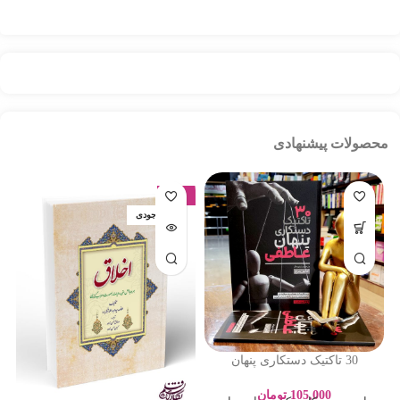
محصولات پیشنهادی
-17%
اتمام موجودی
30 تاکتیک دستکاری پنهان
عاطفی – ادلین برچ – سارا
پورباقر – نشر یوشیتا
105,000
تومان