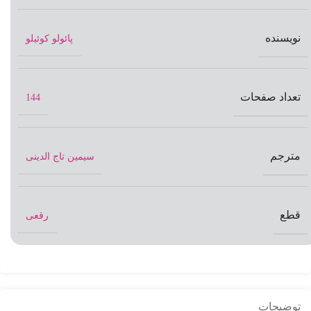
نویسنده
پائولو کوئیلو
تعداد صفحات
144
مترجم
سیمین تاج الدینی
قطع
رقعی
توضیحات