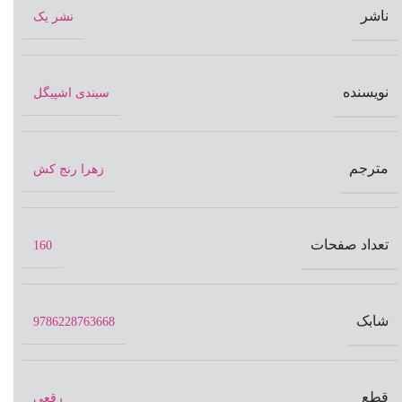
ناشر
نشر یک
نویسنده
سیندی اشپیگل
مترجم
زهرا رنج کش
تعداد صفحات
160
شابک
9786228763668
قطع
رقعی