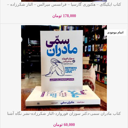
کتاب ایکیگای – هکتوری گارسیا – فرانسس میرالس – الناز شکرزاده –
نشر نگاه آشنا
178,000
تومان
اتمام موجودی
کتاب مادران سمی-دکتر سوزان فوروارد-الناز شکرزاده-نشر نگاه آشنا
60,000
تومان