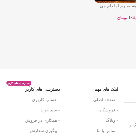
م بمیرم اما دلم می
 بخورم – بک سه هی –
ادی -آراستگان
134
تومان
دسترسی های کاربر
لینک های مهم
دسترسی های کاربر
- صفحه اصلی
- حساب کاربری
- فروشگاه
- سبد خرید
- وبلاگ
- همکاری در فروش
ک و
- تماس با ما
- پیگیری سفارش