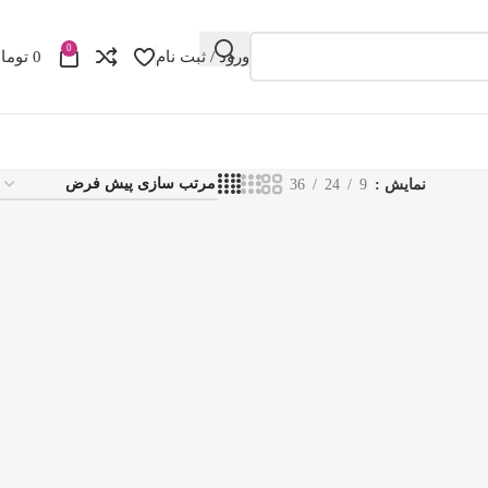
0
ورود / ثبت نام
0
توما
نمایش
9
24
36