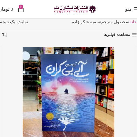
0
منو
0
تومان
خانه
محصول مترجم
سمیه شکر زاده
نمایش یک نتیجه
مشاهده فیلترها