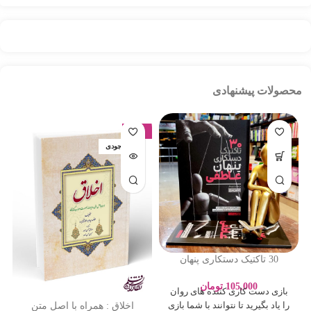
محصولات پیشنهادی
-17%
اتمام موجودی
30 تاکتیک دستکاری پنهان
عاطفی – ادلین برچ – سارا
پورباقر – نشر یوشیتا
105,000
تومان
بازی دست کاری کننده های روان
اخلاق : همراه با اصل متن
را یاد بگیرید تا نتوانند با شما بازی