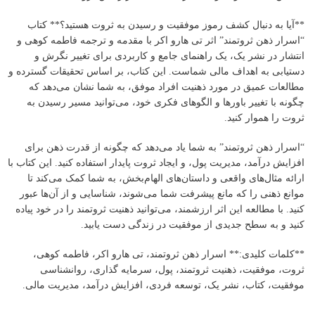
**آیا به دنبال کشف رموز موفقیت و رسیدن به ثروت هستید؟** کتاب
“اسرار ذهن ثروتمند” اثر تی هارو اکر با مقدمه و ترجمه فاطمه کوهی و
انتشار در نشر یک، یک راهنمای جامع و کاربردی برای تغییر نگرش و
دستیابی به اهداف مالی شماست. این کتاب، بر اساس تحقیقات گسترده و
مطالعات عمیق در مورد ذهنیت افراد موفق، به شما نشان می‌دهد که
چگونه با تغییر باورها و الگوهای فکری خود، می‌توانید مسیر رسیدن به
ثروت را هموار کنید.
“اسرار ذهن ثروتمند” به شما یاد می‌دهد که چگونه از قدرت ذهن برای
افزایش درآمد، مدیریت پول، و ایجاد ثروت پایدار استفاده کنید. این کتاب با
ارائه مثال‌های واقعی و داستان‌های الهام‌بخش، به شما کمک می‌کند تا
موانع ذهنی را که مانع پیشرفت شما می‌شوند، شناسایی و از آن‌ها عبور
کنید. با مطالعه این اثر ارزشمند، می‌توانید ذهنیت ثروتمند را در خود پیاده
کنید و به سطح جدیدی از موفقیت در زندگی دست یابید.
**کلمات کلیدی:** اسرار ذهن ثروتمند، تی هارو اکر، فاطمه کوهی،
ثروت، موفقیت، ذهنیت ثروتمند، پول، سرمایه گذاری، روانشناسی
موفقیت، کتاب، نشر یک، توسعه فردی، افزایش درآمد، مدیریت مالی.