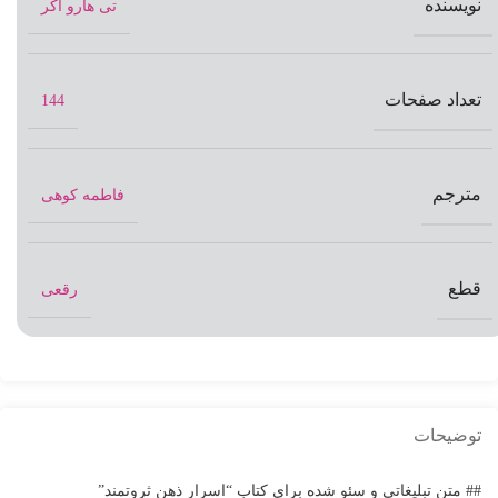
نویسنده
تی هارو اکر
تعداد صفحات
144
مترجم
فاطمه کوهی
قطع
رقعی
توضیحات
## متن تبلیغاتی و سئو شده برای کتاب “اسرار ذهن ثروتمند”