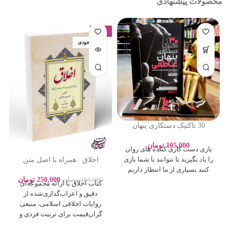
محصولات پیشنهادی
-17%
اتمام موجودی
30 تاکتیک دستکاری پنهان
عاطفی – ادلین برچ – سارا
پورباقر – نشر یوشیتا
105,000
تومان
بازی دست کاری کننده های روان
اخلاق : همراه با اصل متن
را یاد بگیرید تا نتوانند با شما بازی
روایات بصورت اعراب گذاری
کنند بسیاری از ما انتظار داریم
250,000
تومان
300,000
تومان
کتاب اخلاق با ارائه مجموعه‌ای
دقیق و اعراب‌گذاری‌شده از
روایات اخلاقی اسلامی، منبعی
گران‌قیمت برای تربیت فردی و
اجتماعی بر