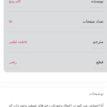
نویسنده
گای وینچ
تعداد صفحات
96
مترجم
فاطمه لطفی
قطع
رقعی
توضیحات
آیا احساس می کنید در اعماق وجودتان زخم های عمیقی وجود دارد که