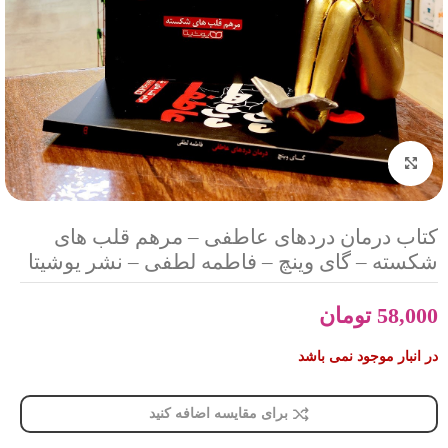
بزرگنمایی تصویر
کتاب درمان دردهای عاطفی – مرهم قلب های
شکسته – گای وینچ – فاطمه لطفی – نشر یوشیتا
58,000
تومان
در انبار موجود نمی باشد
برای مقایسه اضافه کنید