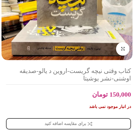
بزرگنمایی تصویر
کتاب وقتی نیچه گریست-اروین د یالو-صدیقه
اوشنی-نشر یوشیتا
150,000
تومان
در انبار موجود نمی باشد
برای مقایسه اضافه کنید