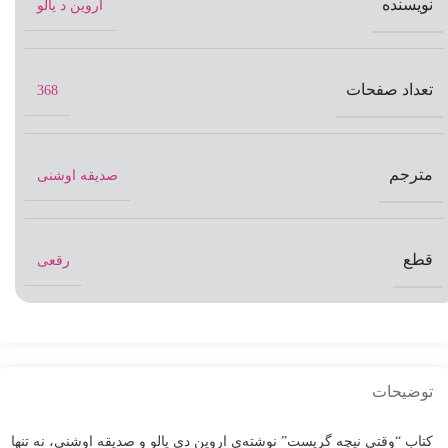
نویسنده
اروین د یالو
تعداد صفحات
368
مترجم
صدیقه اوشنی
قطع
رقعی
توضیحات
کتاب “وقتی نیچه گریست” نوشته‌ی اروین دی یالو و صدیقه اوشنی، نه تنها