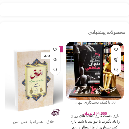
محصولات پیشنهادی
-17%
اتمام موجودی
30 تاکتیک دستکاری پنهان
عاطفی – ادلین برچ – سارا
پورباقر – نشر یوشیتا
105,000
تومان
بازی دست کاری کننده های روان
اخلاق : همراه با اصل متن
را یاد بگیرید تا نتوانند با شما بازی
روایات بصورت اعراب گذاری
کنند بسیاری از ما انتظار داریم