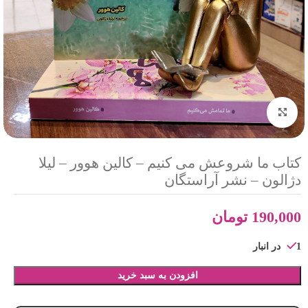
بزرگنمایی تصویر
کتاب ما شروعش می کنیم – کالین هوور – لیلا
دژالون – نشر آراستگان
190,000
تومان
1 در انبار
افزودن به سبد خرید