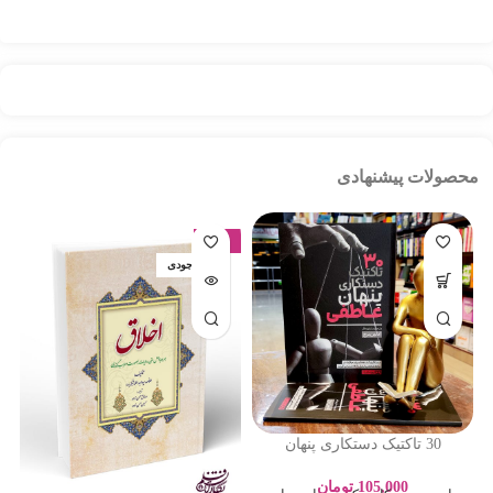
محصولات پیشنهادی
-17%
اتمام موجودی
30 تاکتیک دستکاری پنهان
عاطفی – ادلین برچ – سارا
پورباقر – نشر یوشیتا
105,000
تومان