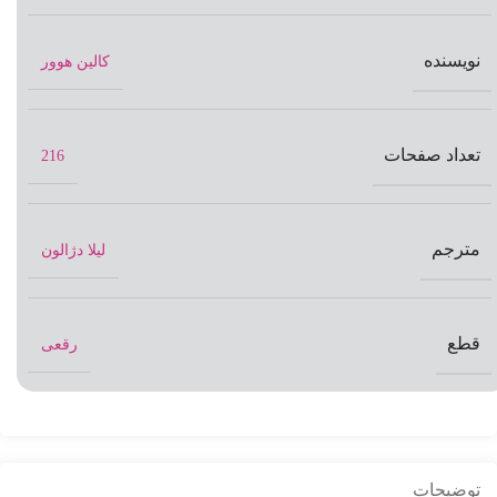
نویسنده
کالین هوور
تعداد صفحات
216
مترجم
لیلا دژالون
قطع
رقعی
توضیحات